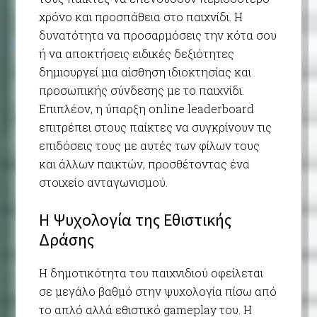
χρόνο και προσπάθεια στο παιχνίδι. Η
δυνατότητα να προσαρμόσεις την κότα σου
ή να αποκτήσεις ειδικές δεξιότητες
δημιουργεί μια αίσθηση ιδιοκτησίας και
προσωπικής σύνδεσης με το παιχνίδι.
Επιπλέον, η ύπαρξη online leaderboard
επιτρέπει στους παίκτες να συγκρίνουν τις
επιδόσεις τους με αυτές των φίλων τους
και άλλων παικτών, προσθέτοντας ένα
στοιχείο ανταγωνισμού.
Η Ψυχολογία της Εθιστικής
Δράσης
Η δημοτικότητα του παιχνιδιού οφείλεται
σε μεγάλο βαθμό στην ψυχολογία πίσω από
το απλό αλλά εθιστικό gameplay του. Η