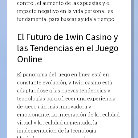
control, el aumento de las apuestas y el
impacto negativo en la vida personal, es
fundamental para buscar ayuda a tiempo.
El Futuro de 1win Casino y
las Tendencias en el Juego
Online
El panorama del juego en línea está en
constante evolución, y 1win casino está
adaptándose a las nuevas tendencias y
tecnologías para ofrecer una experiencia
de juego aún más innovadora y
emocionante. La integración de la realidad
virtual y la realidad aumentada, la
implementación de la tecnología