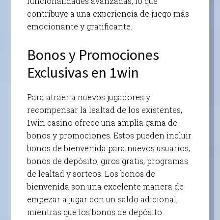
funcionalidades avanzadas, lo que
contribuye a una experiencia de juego más
emocionante y gratificante.
Bonos y Promociones
Exclusivas en 1win
Para atraer a nuevos jugadores y
recompensar la lealtad de los existentes,
1win casino ofrece una amplia gama de
bonos y promociones. Estos pueden incluir
bonos de bienvenida para nuevos usuarios,
bonos de depósito, giros gratis, programas
de lealtad y sorteos. Los bonos de
bienvenida son una excelente manera de
empezar a jugar con un saldo adicional,
mientras que los bonos de depósito