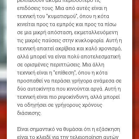
επιδόσεις τους. Μια από αυτές είναι η
τεχνική του "κυματισμού", όπου η κότα
κινείται προς τα εμπρός και προς τα πίσω
σε μια μικρή απόσταση, εκμεταλλευόμενη
τις μικρές παύσεις στην κυκλοφορία. Αυτή η
τεχνική απαιτεί ακρίβεια και καλό χρονισμό,
αλλά μπορεί να είναι πολύ αποτελεσματική
σε ορισμένες περιπτώσεις. Μια άλλη
τεχνική είναι η "επίθεση", όπου η κότα
προσπαθεί να περάσει γρήγορα ανάμεσα σε
δύο αυτοκίνητα που κινούνται αργά. Αυτή η
τεχνική είναι πιο ριψοκίνδυνη, αλλά μπορεί
να οδηγήσει σε γρήγορους χρόνους
διάσχισης.
Είναι σημαντικό να θυμάσαι ότι η εξάσκηση
είναι το κλειδί για την τελειοποίηση αυτών