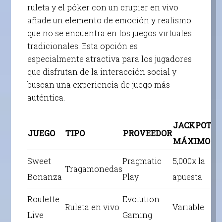
ruleta y el póker con un crupier en vivo
añade un elemento de emoción y realismo
que no se encuentra en los juegos virtuales
tradicionales. Esta opción es
especialmente atractiva para los jugadores
que disfrutan de la interacción social y
buscan una experiencia de juego más
auténtica.
JACKPOT
JUEGO
TIPO
PROVEEDOR
MÁXIMO
Sweet
Pragmatic
5,000x la
Tragamonedas
Bonanza
Play
apuesta
Roulette
Evolution
Ruleta en vivo
Variable
Live
Gaming