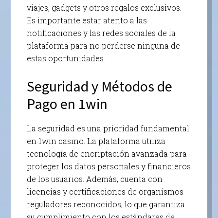
viajes, gadgets y otros regalos exclusivos.
Es importante estar atento a las
notificaciones y las redes sociales de la
plataforma para no perderse ninguna de
estas oportunidades.
Seguridad y Métodos de
Pago en 1win
La seguridad es una prioridad fundamental
en 1win casino. La plataforma utiliza
tecnología de encriptación avanzada para
proteger los datos personales y financieros
de los usuarios. Además, cuenta con
licencias y certificaciones de organismos
reguladores reconocidos, lo que garantiza
su cumplimiento con los estándares de