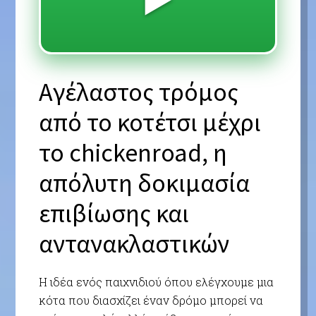
Αγέλαστος τρόμος
από το κοτέτσι μέχρι
το chickenroad, η
απόλυτη δοκιμασία
επιβίωσης και
αντανακλαστικών
Η ιδέα ενός παιχνιδιού όπου ελέγχουμε μια
κότα που διασχίζει έναν δρόμο μπορεί να