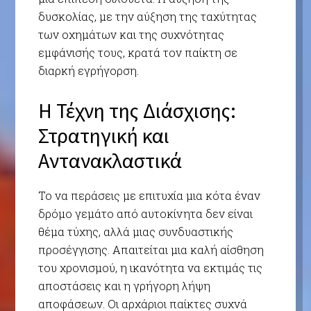
δυσκολίας, με την αύξηση της ταχύτητας
των οχημάτων και της συχνότητας
εμφάνισής τους, κρατά τον παίκτη σε
διαρκή εγρήγορση.
Η Τέχνη της Διάσχισης:
Στρατηγική και
Αντανακλαστικά
Το να περάσεις με επιτυχία μια κότα έναν
δρόμο γεμάτο από αυτοκίνητα δεν είναι
θέμα τύχης, αλλά μιας συνδυαστικής
προσέγγισης. Απαιτείται μια καλή αίσθηση
του χρονισμού, η ικανότητα να εκτιμάς τις
αποστάσεις και η γρήγορη λήψη
αποφάσεων. Οι αρχάριοι παίκτες συχνά