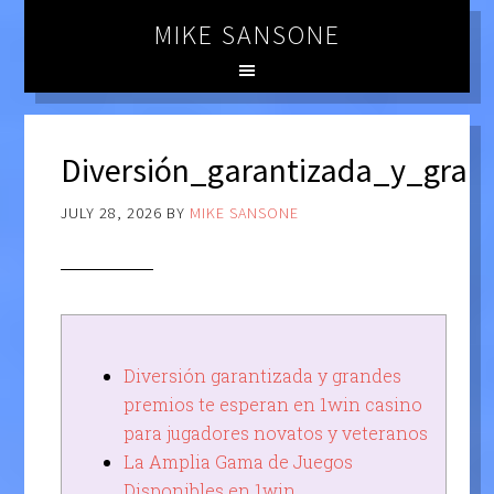
MIKE SANSONE
Diversión_garantizada_y_gra
JULY 28, 2026
BY
MIKE SANSONE
Diversión garantizada y grandes
premios te esperan en 1win casino
para jugadores novatos y veteranos
La Amplia Gama de Juegos
Disponibles en 1win