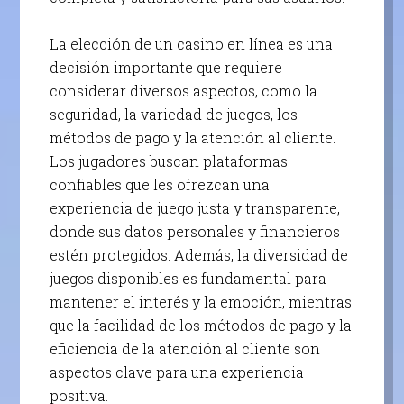
La elección de un casino en línea es una
decisión importante que requiere
considerar diversos aspectos, como la
seguridad, la variedad de juegos, los
métodos de pago y la atención al cliente.
Los jugadores buscan plataformas
confiables que les ofrezcan una
experiencia de juego justa y transparente,
donde sus datos personales y financieros
estén protegidos. Además, la diversidad de
juegos disponibles es fundamental para
mantener el interés y la emoción, mientras
que la facilidad de los métodos de pago y la
eficiencia de la atención al cliente son
aspectos clave para una experiencia
positiva.