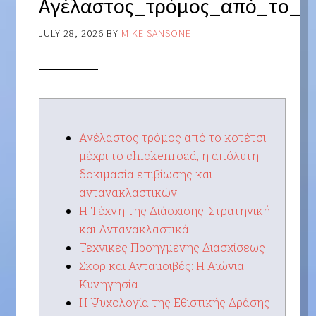
Αγέλαστος_τρόμος_από_το_κο
JULY 28, 2026
BY
MIKE SANSONE
Αγέλαστος τρόμος από το κοτέτσι
μέχρι το chickenroad, η απόλυτη
δοκιμασία επιβίωσης και
αντανακλαστικών
Η Τέχνη της Διάσχισης: Στρατηγική
και Αντανακλαστικά
Τεχνικές Προηγμένης Διασχίσεως
Σκορ και Ανταμοιβές: Η Αιώνια
Κυνηγησία
Η Ψυχολογία της Εθιστικής Δράσης