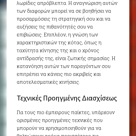
λωρίδες απρόβλεπτα. Η αναγνώριση αυτών
των διαφορών μπορεί να σε βοηθήσει να
προσαρμόσεις τη στρατηγική σου και να
αυξήσεις τις πιθανότητές σου να
επιβιώσεις. Επιπλέον, η γνώση των
χαρακτηριστικών της κότας, όπως η
ταχύτητα κίνησης της και ο χρόνος
αντίδρασής της, είναι ζωτικής σημασίας. Η
κατανόηση αυτών των παραγόντων σου
επιτρέπει να κάνεις πιο ακριβείς και
αποτελεσματικές κινήσεις.
Τεχνικές Προηγμένης Διασχίσεως
Για τους πιο έμπειρους παίκτες, υπάρχουν
ορισμένες προηγμένες τεχνικές που
μπορούν να χρησιμοποιηθούν για να
βελτιώσουν ακόμα περισσότερο τις