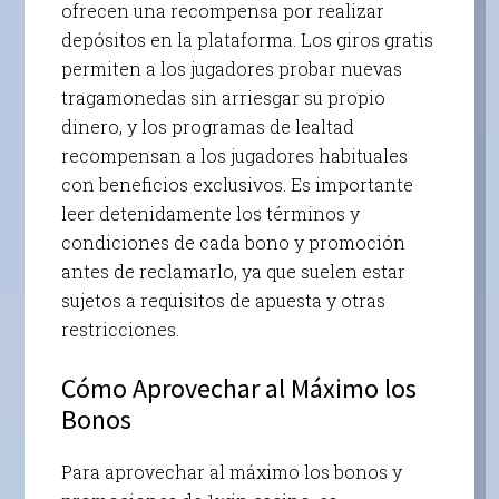
ofrecen una recompensa por realizar
depósitos en la plataforma. Los giros gratis
permiten a los jugadores probar nuevas
tragamonedas sin arriesgar su propio
dinero, y los programas de lealtad
recompensan a los jugadores habituales
con beneficios exclusivos. Es importante
leer detenidamente los términos y
condiciones de cada bono y promoción
antes de reclamarlo, ya que suelen estar
sujetos a requisitos de apuesta y otras
restricciones.
Cómo Aprovechar al Máximo los
Bonos
Para aprovechar al máximo los bonos y