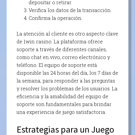
depositar o retirar.
Verifica los datos de la transacción.
Confirma la operación.
La atención al cliente es otro aspecto clave
de 1win casino. La plataforma ofrece
soporte a través de diferentes canales,
como chat en vivo, correo electrónico y
teléfono. El equipo de soporte está
disponible las 24 horas del día, los 7 días de
la semana, para responder a las preguntas
y resolver los problemas de los usuarios. La
eficiencia y la amabilidad del equipo de
soporte son fundamentales para brindar
una experiencia de juego satisfactoria.
Estrategias para un Juego