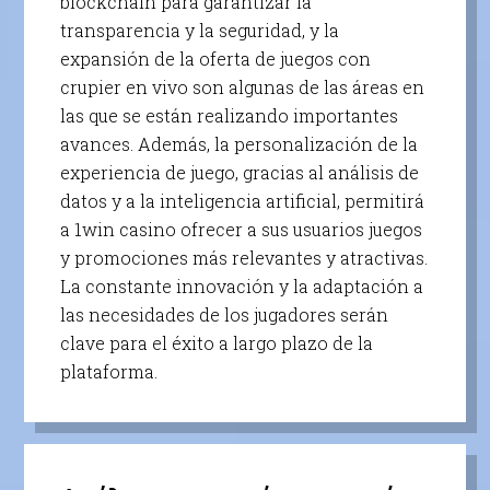
blockchain para garantizar la
transparencia y la seguridad, y la
expansión de la oferta de juegos con
crupier en vivo son algunas de las áreas en
las que se están realizando importantes
avances. Además, la personalización de la
experiencia de juego, gracias al análisis de
datos y a la inteligencia artificial, permitirá
a 1win casino ofrecer a sus usuarios juegos
y promociones más relevantes y atractivas.
La constante innovación y la adaptación a
las necesidades de los jugadores serán
clave para el éxito a largo plazo de la
plataforma.