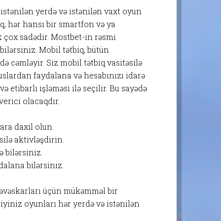
istənilən yerdə və istənilən vaxt oyun
q, hər hansı bir smartfon və ya
k çox sadədir. Mostbet-in rəsmi
ilərsiniz. Mobil tətbiq, bütün
 cəmləyir. Siz mobil tətbiq vasitəsilə
nuslardan faydalana və hesabınızı idarə
 və etibarlı işləməsi ilə seçilir. Bu sayədə
erici olacaqdır.
ara daxil olun.
ilə aktivləşdirin.
 bilərsiniz.
alana bilərsiniz.
 həvəskarları üçün mükəmməl bir
iyiniz oyunları hər yerdə və istənilən