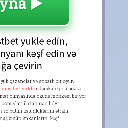
yna ▶️
tbet yukle edin,
nyanı kəşf edin və
ığa çevirin
yük qazanclar və etibarlı bir oyun
n
mostbet yukle
edərək doğru qənərə
umar dünyasında özünə möhkəm bir yer
 bonusları ilə tanınan lider
-in bütün üstünlüklərini ətraflı
muş bütün imkanlarını kəşf