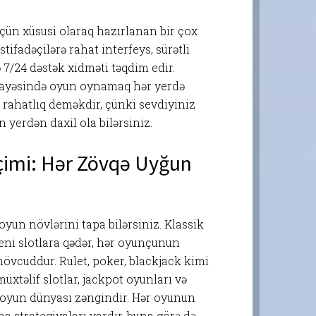
ün xüsusi olaraq hazırlanan bir çox
stifadəçilərə rahat interfeys, sürətli
 7/24 dəstək xidməti təqdim edir.
 sayəsində oyun oynamaq hər yerdə
 rahatlıq deməkdir, çünki sevdiyiniz
n yerdən daxil ola bilərsiniz.
imi: Hər Zövqə Uyğun
yun növlərini tapa bilərsiniz. Klassik
ni slotlara qədər, hər oyunçunun
övcuddur. Rulet, poker, blackjack kimi
üxtəlif slotlar, jackpot oyunları və
t oyun dünyası zəngindir. Hər oyunun
 strategiyaları vardır, buna görə də