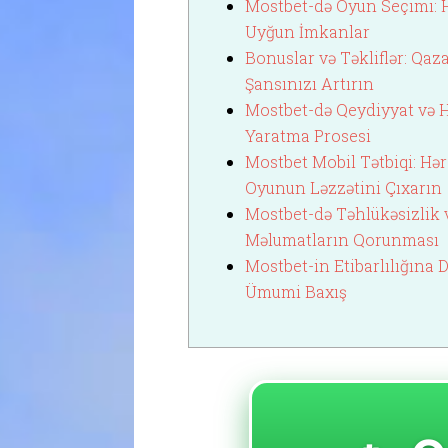
Mostbet-də Oyun Seçimi: 
Uyğun İmkanlar
Bonuslar və Təkliflər: Qa
Şansınızı Artırın
Mostbet-də Qeydiyyat və 
Yaratma Prosesi
Mostbet Mobil Tətbiqi: Hə
Oyunun Ləzzətini Çıxarın
Mostbet-də Təhlükəsizlik 
Məlumatların Qorunması
Mostbet-in Etibarlılığına D
Ümumi Baxış