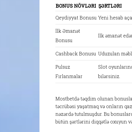
BONUS NÖVLƏRI
ŞƏRTLƏRI
Qeydiyyat Bonusu
Yeni hesab aça
İlk Əmanət
İlk əmanət edən
Bonusu
Cashback Bonusu
Uduzulan məblə
Pulsuz
Slot oyunların
Fırlanmalar
bilərsiniz.
Mostbetdə təqdim olunan bonusla
təcrübəsi yaşatmaq və onların qa
nəzərdə tutulmuşdur. Bu bonusla
bütün şərtlərini diqqətlə oxuyun v