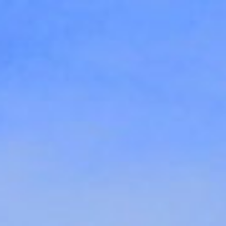
_dolu_dünyanı_kəşf_edin_və