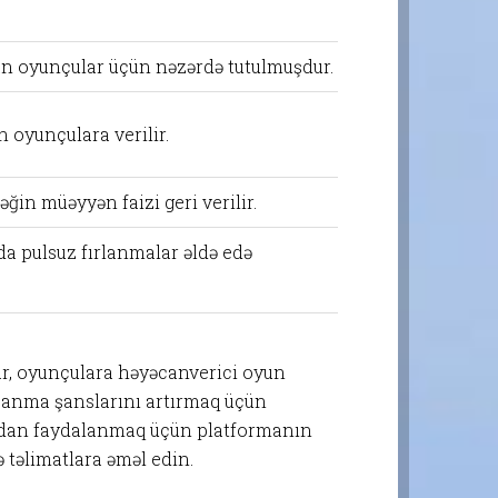
n oyunçular üçün nəzərdə tutulmuşdur.
 oyunçulara verilir.
ğin müəyyən faizi geri verilir.
da pulsuz fırlanmalar əldə edə
r, oyunçulara həyəcanverici oyun
zanma şanslarını artırmaq üçün
rdan faydalanmaq üçün platformanın
ə təlimatlara əməl edin.