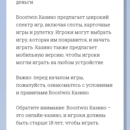
деньги.
Boostwin Казино предлагает широкий
спектр игр, включая слоты, карточные
игры и рулетку. Игроки могут выбрать
игру, которая им понравится, и начать
играть. Казино также предлагает
мобильную версию, чтобы игроки
могли играть на любом устройстве.
Важно: перед началом игры,
пожалуйста, ознакомьтесь с условиями
и правилами Boostwin Казино.
Обратите внимание: Boostwin Казино –
это онлайн-казино, и игроки должны
быть старше 18 лет, чтобы играть.