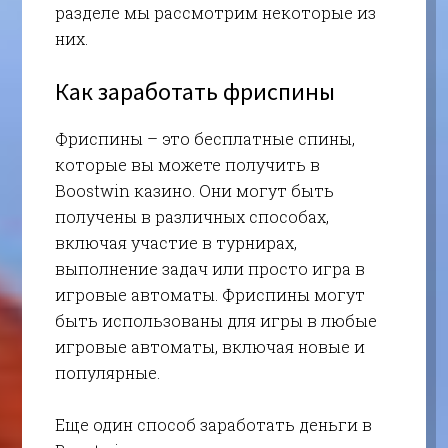
разделе мы рассмотрим некоторые из
них.
Как заработать фриспины
Фриспины – это бесплатные спины,
которые вы можете получить в
Boostwin казино. Они могут быть
получены в различных способах,
включая участие в турнирах,
выполнение задач или просто игра в
игровые автоматы. Фриспины могут
быть использованы для игры в любые
игровые автоматы, включая новые и
популярные.
Еще один способ заработать деньги в