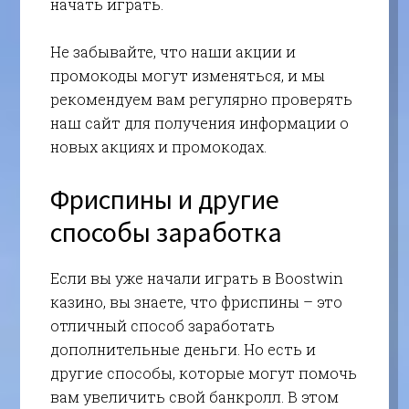
начать играть.
Не забывайте, что наши акции и
промокоды могут изменяться, и мы
рекомендуем вам регулярно проверять
наш сайт для получения информации о
новых акциях и промокодах.
Фриспины и другие
способы заработка
Если вы уже начали играть в Boostwin
казино, вы знаете, что фриспины – это
отличный способ заработать
дополнительные деньги. Но есть и
другие способы, которые могут помочь
вам увеличить свой банкролл. В этом