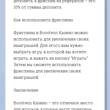
депозита, а фриспин на рефералов – это
10% от суммы депозита.
Как использовать фриспины
Фриспины в Boostwin Казино можно
использовать для увеличения своих
выигрышей. Для этого вам нужно
выбрать игру, в которой вы хотите
играть, и нажать на кнопку “Играть”.
Затем вы сможете использовать
фриспины для увеличения своих
выигрышей.
Заключение
Boostwin Казино – это отличное место
для игроков, которые ищут приятные