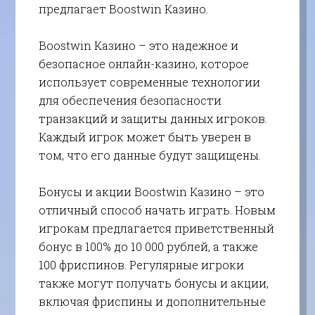
предлагает Boostwin Казино.
Boostwin Казино – это надежное и
безопасное онлайн-казино, которое
использует современные технологии
для обеспечения безопасности
транзакций и защиты данных игроков.
Каждый игрок может быть уверен в
том, что его данные будут защищены.
Бонусы и акции Boostwin Казино – это
отличный способ начать играть. Новым
игрокам предлагается приветственный
бонус в 100% до 10 000 рублей, а также
100 фриспинов. Регулярные игроки
также могут получать бонусы и акции,
включая фриспины и дополнительные