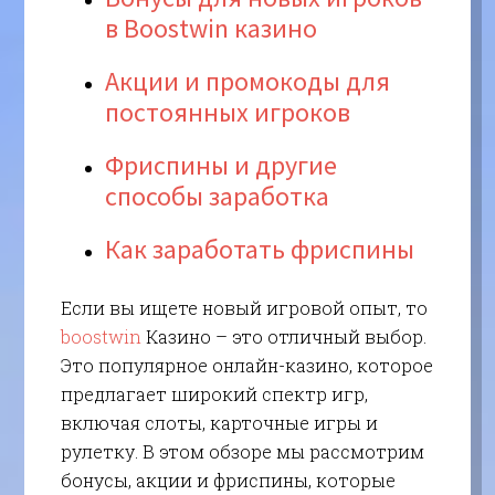
в Boostwin казино
Акции и промокоды для
постоянных игроков
Фриспины и другие
способы заработка
Как заработать фриспины
Если вы ищете новый игровой опыт, то
boostwin
Казино – это отличный выбор.
Это популярное онлайн-казино, которое
предлагает широкий спектр игр,
включая слоты, карточные игры и
рулетку. В этом обзоре мы рассмотрим
бонусы, акции и фриспины, которые