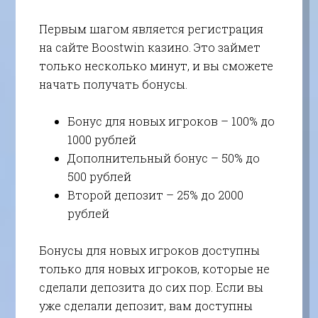
Первым шагом является регистрация
на сайте Boostwin казино. Это займет
только несколько минут, и вы сможете
начать получать бонусы.
Бонус для новых игроков – 100% до
1000 рублей
Дополнительный бонус – 50% до
500 рублей
Второй депозит – 25% до 2000
рублей
Бонусы для новых игроков доступны
только для новых игроков, которые не
сделали депозита до сих пор. Если вы
уже сделали депозит, вам доступны