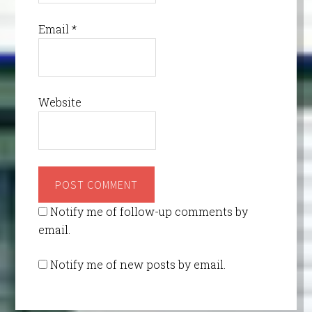
Email
*
Website
Notify me of follow-up comments by
email.
Notify me of new posts by email.