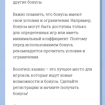
другие бонусы.
Важно помнить, что бонусы имеют
свои условия и ограничения. Например,
бонусы могут быть доступны только
для определенных игр или иметь
минимальный коэффициент. Поэтому
перед использованием бонуса,
рекомендуется прочитать условия и
ограничения.
Boostwin казино – это лучшее место для
игроков, которые ищут новые
возможности и бонусы. Сделайте
регистрацию и начните получать
бонусы!