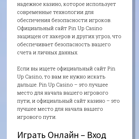
надежное казино, которое использует
современные технологии для
обеспечения безопасности игроков.
Официальный сайт Pin Up Casino
защищен от хакеров и других угроз, что
обеспечивает безопасность вашего
счета и личных данных.
Если вы ищете официальный сайт Pin
Up Casino, то вам не нужно искать
дальше. Pin Up Casino – это лучшее
место для начала вашего игрового
пути, и официальный сайт казино – это
лучшее место для начала вашего
игрового пути.
Играть Онлайн – Вход