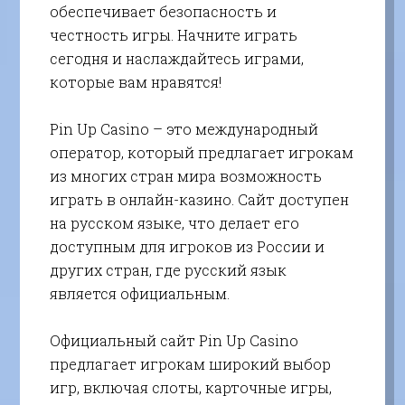
обеспечивает безопасность и
честность игры. Начните играть
сегодня и наслаждайтесь играми,
которые вам нравятся!
Pin Up Casino – это международный
оператор, который предлагает игрокам
из многих стран мира возможность
играть в онлайн-казино. Сайт доступен
на русском языке, что делает его
доступным для игроков из России и
других стран, где русский язык
является официальным.
Официальный сайт Pin Up Casino
предлагает игрокам широкий выбор
игр, включая слоты, карточные игры,