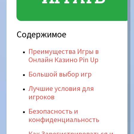
Содержимое
Преимущества Игры в
Онлайн Казино Pin Up
Большой выбор игр
Лучшие условия для
игроков
Безопасность и
конфиденциальность
Как Зарегистрироваться и