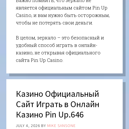
Важно помнить, что зеркало не
является официальным сайтом Pin Up
Casino, и вам нужно быть осторожным,
чтобы не потерять свои деньги.
В целом, зеркало – это безопасный и
удобный способ играть в онлайн-
казино, не открывая официального
сайта Pin Up Casino.
Казино Официальный
Сайт Играть в Онлайн
Казино Pin Up.646
JULY 4, 2026
BY
MIKE SANSONE