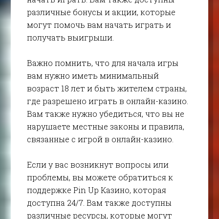
различные бонусы и акции, которые
могут помочь вам начать играть и
получать выигрыши.
Важно помнить, что для начала игры
вам нужно иметь минимальный
возраст 18 лет и быть жителем страны,
где разрешено играть в онлайн-казино.
Вам также нужно убедиться, что вы не
нарушаете местные законы и правила,
связанные с игрой в онлайн-казино.
Если у вас возникнут вопросы или
проблемы, вы можете обратиться к
поддержке Pin Up Казино, которая
доступна 24/7. Вам также доступны
различные ресурсы, которые могут