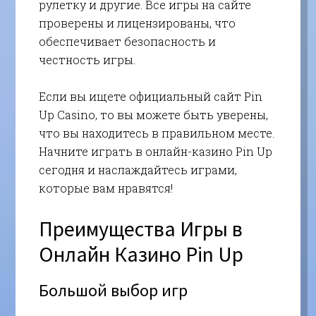
рулетку и другие. Все игры на сайте
проверены и лицензированы, что
обеспечивает безопасность и
честность игры.
Если вы ищете официальный сайт Pin
Up Casino, то вы можете быть уверены,
что вы находитесь в правильном месте.
Начните играть в онлайн-казино Pin Up
сегодня и наслаждайтесь играми,
которые вам нравятся!
Преимущества Игры в
Онлайн Казино Pin Up
Большой выбор игр