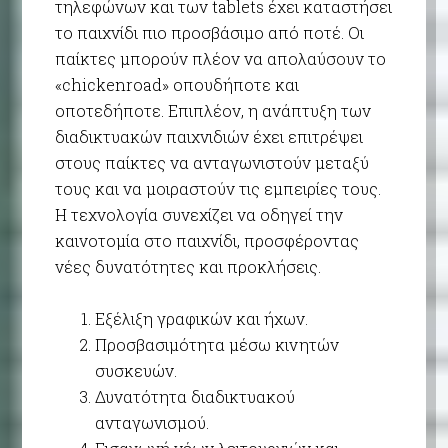
τηλεφώνων και των tablets έχει καταστήσει
το παιχνίδι πιο προσβάσιμο από ποτέ. Οι
παίκτες μπορούν πλέον να απολαύσουν το
«chickenroad» οπουδήποτε και
οποτεδήποτε. Επιπλέον, η ανάπτυξη των
διαδικτυακών παιχνιδιών έχει επιτρέψει
στους παίκτες να ανταγωνιστούν μεταξύ
τους και να μοιραστούν τις εμπειρίες τους.
Η τεχνολογία συνεχίζει να οδηγεί την
καινοτομία στο παιχνίδι, προσφέροντας
νέες δυνατότητες και προκλήσεις.
Εξέλιξη γραφικών και ήχων.
Προσβασιμότητα μέσω κινητών
συσκευών.
Δυνατότητα διαδικτυακού
ανταγωνισμού.