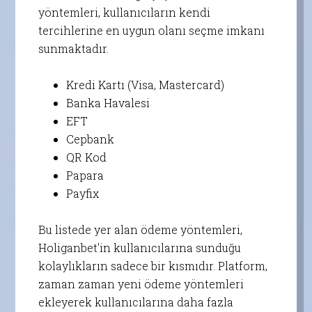
yöntemleri, kullanıcıların kendi
tercihlerine en uygun olanı seçme imkanı
sunmaktadır.
Kredi Kartı (Visa, Mastercard)
Banka Havalesi
EFT
Cepbank
QR Kod
Papara
Payfix
Bu listede yer alan ödeme yöntemleri,
Holiganbet'in kullanıcılarına sunduğu
kolaylıkların sadece bir kısmıdır. Platform,
zaman zaman yeni ödeme yöntemleri
ekleyerek kullanıcılarına daha fazla