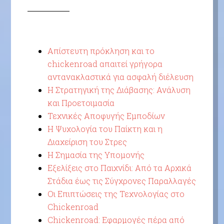
Απίστευτη πρόκληση και το
chickenroad απαιτεί γρήγορα
αντανακλαστικά για ασφαλή διέλευση
Η Στρατηγική της Διάβασης: Ανάλυση
και Προετοιμασία
Τεχνικές Αποφυγής Εμποδίων
Η Ψυχολογία του Παίκτη και η
Διαχείριση του Στρες
Η Σημασία της Υπομονής
Εξελίξεις στο Παιχνίδι: Από τα Αρχικά
Στάδια έως τις Σύγχρονες Παραλλαγές
Οι Επιπτώσεις της Τεχνολογίας στο
Chickenroad
Chickenroad: Εφαρμογές πέρα από