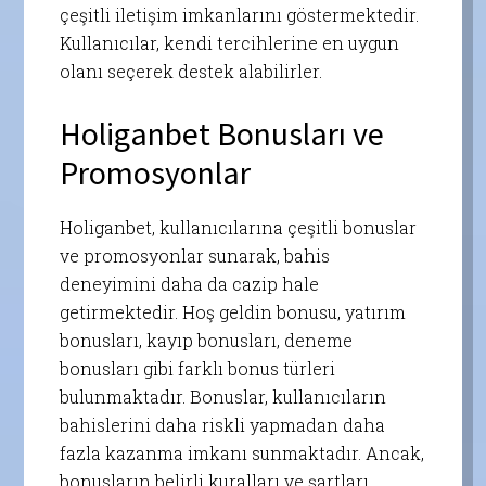
çeşitli iletişim imkanlarını göstermektedir.
Kullanıcılar, kendi tercihlerine en uygun
olanı seçerek destek alabilirler.
Holiganbet Bonusları ve
Promosyonlar
Holiganbet, kullanıcılarına çeşitli bonuslar
ve promosyonlar sunarak, bahis
deneyimini daha da cazip hale
getirmektedir. Hoş geldin bonusu, yatırım
bonusları, kayıp bonusları, deneme
bonusları gibi farklı bonus türleri
bulunmaktadır. Bonuslar, kullanıcıların
bahislerini daha riskli yapmadan daha
fazla kazanma imkanı sunmaktadır. Ancak,
bonusların belirli kuralları ve şartları