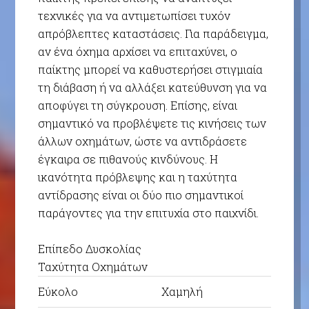
τεχνικές για να αντιμετωπίσει τυχόν
απρόβλεπτες καταστάσεις. Για παράδειγμα,
αν ένα όχημα αρχίσει να επιταχύνει, ο
παίκτης μπορεί να καθυστερήσει στιγμιαία
τη διάβαση ή να αλλάξει κατεύθυνση για να
αποφύγει τη σύγκρουση. Επίσης, είναι
σημαντικό να προβλέψετε τις κινήσεις των
άλλων οχημάτων, ώστε να αντιδράσετε
έγκαιρα σε πιθανούς κινδύνους. Η
ικανότητα πρόβλεψης και η ταχύτητα
αντίδρασης είναι οι δύο πιο σημαντικοί
παράγοντες για την επιτυχία στο παιχνίδι.
Επίπεδο Δυσκολίας
Ταχύτητα Οχημάτων
Εύκολο
Χαμηλή