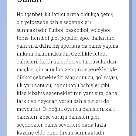
Holiganbet, kullanıcılarına oldukça geniş
bir yelpazede bahis seçenekleri
sunmaktadır. Futbol, basketbol, voleybol,
tenis, hentbol gibi popüler spor dallarının
yanı sıra, daha niş sporlara da bahis yapma
imkanı bulunmaktadır. Özellikle futbol
bahisleri, farklı liglerden ve turnuvalardan
maçlar için sunulan zengin seçenekleriyle
dikkat çekmektedir. Maç sonucu, gol sayısı,
ilk yarı sonucu, handikaplı bahisler gibi
klasik bahis seçeneklerinin yanı sıra, daha
farklı ve heyecan verici bahis türleri de
mevcuttur. Örneğin, oyuncu bahisleri, kart
bahisleri, köşe vuruşu bahisleri gibi
seçenekler, bahis severlere daha fazla
kazanç elde etme fırsatı sunmaktadır.