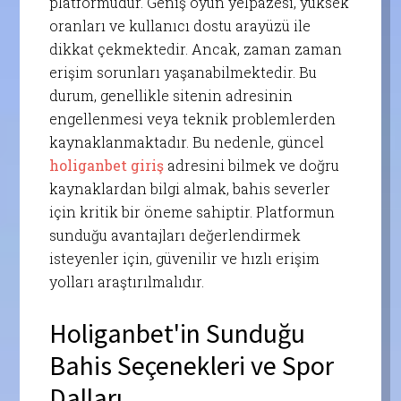
platformudur. Geniş oyun yelpazesi, yüksek
oranları ve kullanıcı dostu arayüzü ile
dikkat çekmektedir. Ancak, zaman zaman
erişim sorunları yaşanabilmektedir. Bu
durum, genellikle sitenin adresinin
engellenmesi veya teknik problemlerden
kaynaklanmaktadır. Bu nedenle, güncel
holiganbet giriş
adresini bilmek ve doğru
kaynaklardan bilgi almak, bahis severler
için kritik bir öneme sahiptir. Platformun
sunduğu avantajları değerlendirmek
isteyenler için, güvenilir ve hızlı erişim
yolları araştırılmalıdır.
Holiganbet'in Sunduğu
Bahis Seçenekleri ve Spor
Dalları