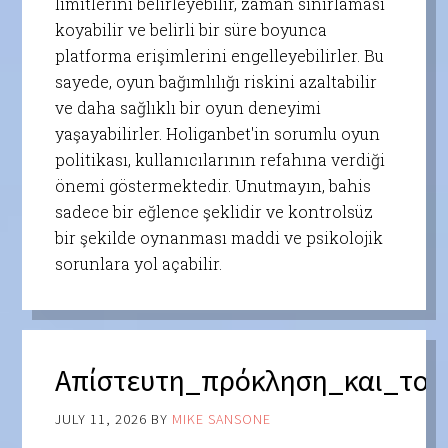
limitlerini belirleyebilir, zaman sınırlaması
koyabilir ve belirli bir süre boyunca
platforma erişimlerini engelleyebilirler. Bu
sayede, oyun bağımlılığı riskini azaltabilir
ve daha sağlıklı bir oyun deneyimi
yaşayabilirler. Holiganbet'in sorumlu oyun
politikası, kullanıcılarının refahına verdiği
önemi göstermektedir. Unutmayın, bahis
sadece bir eğlence şeklidir ve kontrolsüz
bir şekilde oynanması maddi ve psikolojik
sorunlara yol açabilir.
Απίστευτη_πρόκληση_και_το_c
JULY 11, 2026
BY
MIKE SANSONE