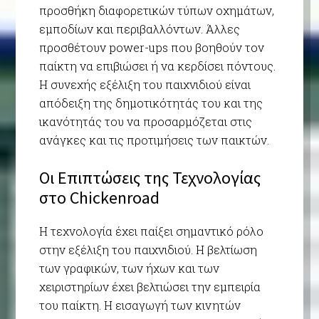
προσθήκη διαφορετικών τύπων οχημάτων,
εμποδίων και περιβαλλόντων. Άλλες
προσθέτουν power-ups που βοηθούν τον
παίκτη να επιβιώσει ή να κερδίσει πόντους.
Η συνεχής εξέλιξη του παιχνιδιού είναι
απόδειξη της δημοτικότητάς του και της
ικανότητάς του να προσαρμόζεται στις
ανάγκες και τις προτιμήσεις των παικτών.
Οι Επιπτώσεις της Τεχνολογίας
στο Chickenroad
Η τεχνολογία έχει παίξει σημαντικό ρόλο
στην εξέλιξη του παιχνιδιού. Η βελτίωση
των γραφικών, των ήχων και των
χειριστηρίων έχει βελτιώσει την εμπειρία
του παίκτη. Η εισαγωγή των κινητών