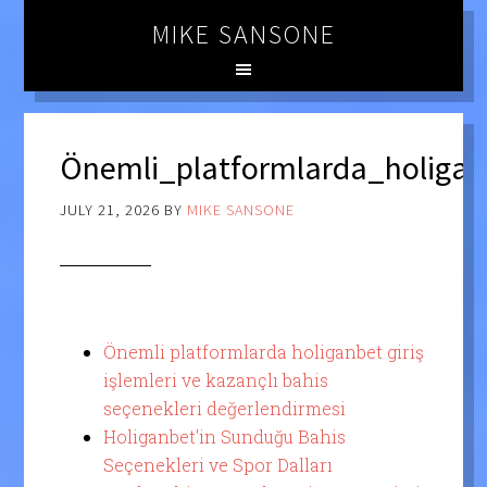
MIKE SANSONE
Önemli_platformlarda_holiganb
JULY 21, 2026
BY
MIKE SANSONE
Önemli platformlarda holiganbet giriş
işlemleri ve kazançlı bahis
seçenekleri değerlendirmesi
Holiganbet'in Sunduğu Bahis
Seçenekleri ve Spor Dalları