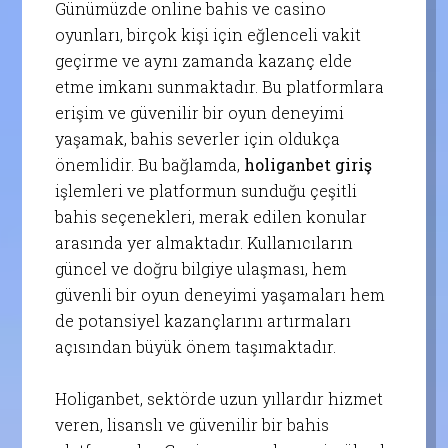
Günümüzde online bahis ve casino
oyunları, birçok kişi için eğlenceli vakit
geçirme ve aynı zamanda kazanç elde
etme imkanı sunmaktadır. Bu platformlara
erişim ve güvenilir bir oyun deneyimi
yaşamak, bahis severler için oldukça
önemlidir. Bu bağlamda,
holiganbet giriş
işlemleri ve platformun sunduğu çeşitli
bahis seçenekleri, merak edilen konular
arasında yer almaktadır. Kullanıcıların
güncel ve doğru bilgiye ulaşması, hem
güvenli bir oyun deneyimi yaşamaları hem
de potansiyel kazançlarını artırmaları
açısından büyük önem taşımaktadır.
Holiganbet, sektörde uzun yıllardır hizmet
veren, lisanslı ve güvenilir bir bahis