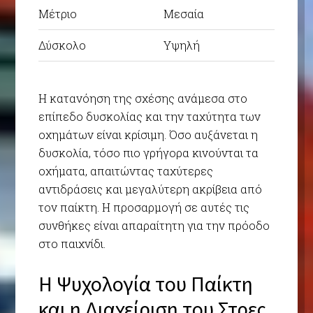
Μέτριο
Μεσαία
Δύσκολο
Υψηλή
Η κατανόηση της σχέσης ανάμεσα στο
επίπεδο δυσκολίας και την ταχύτητα των
οχημάτων είναι κρίσιμη. Όσο αυξάνεται η
δυσκολία, τόσο πιο γρήγορα κινούνται τα
οχήματα, απαιτώντας ταχύτερες
αντιδράσεις και μεγαλύτερη ακρίβεια από
τον παίκτη. Η προσαρμογή σε αυτές τις
συνθήκες είναι απαραίτητη για την πρόοδο
στο παιχνίδι.
Η Ψυχολογία του Παίκτη
και η Διαχείριση του Στρες