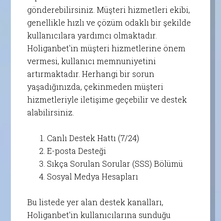
gönderebilirsiniz. Müşteri hizmetleri ekibi,
genellikle hızlı ve çözüm odaklı bir şekilde
kullanıcılara yardımcı olmaktadır.
Holiganbet'in müşteri hizmetlerine önem
vermesi, kullanıcı memnuniyetini
artırmaktadır. Herhangi bir sorun
yaşadığınızda, çekinmeden müşteri
hizmetleriyle iletişime geçebilir ve destek
alabilirsiniz.
Canlı Destek Hattı (7/24)
E-posta Desteği
Sıkça Sorulan Sorular (SSS) Bölümü
Sosyal Medya Hesapları
Bu listede yer alan destek kanalları,
Holiganbet'in kullanıcılarına sunduğu