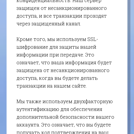
конфиденциальность. Наш сервер
защищен от несанкционированного
доступа, и все транзакции проходят
через защищенный канал.
Кроме того, мы используем SSL-
шифрование для защиты вашей
информации при передаче. Это
означает, что ваша информация будет
защищена от несанкционированного
доступа, когда вы будете делать
транзакции на нашем сайте.
Мы также используем двухфакторную
аутентификацию для обеспечения
дополнительной безопасности вашего
аккаунта. Это означает, что вы будете
получать код подтверждения на ваш