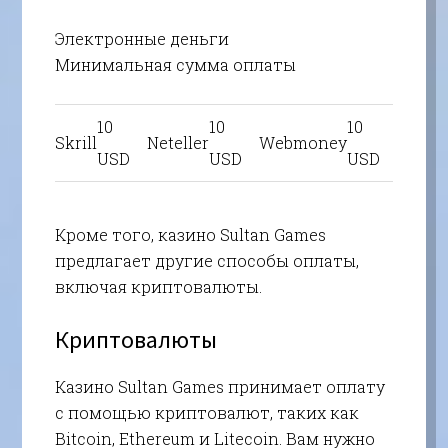
Электронные деньги
Минимальная сумма оплаты
10
10
10
Skrill
Neteller
Webmoney
USD
USD
USD
Кроме того, казино Sultan Games
предлагает другие способы оплаты,
включая криптовалюты.
Криптовалюты
Казино Sultan Games принимает оплату
с помощью криптовалют, таких как
Bitcoin, Ethereum и Litecoin. Вам нужно