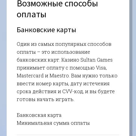
Возможные способы
оплаты
Банковские карты
Один из самых популярных способов
оплаты – это использование
банковских карт. Казино Sultan Games
принимает оплату с помощью Visa,
Mastercard и Maestro. Вам нужно только
ввести номер карты, дату истечения
срока действия и CVV-код, и вы будете
готовы начать играть.
Банковская карта
Минимальная сумма оплаты