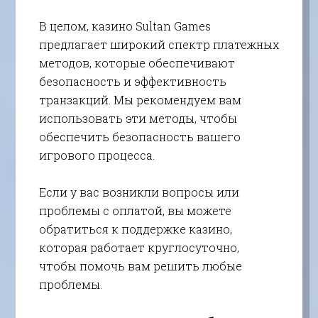
В целом, казино Sultan Games
предлагает широкий спектр платежных
методов, которые обеспечивают
безопасность и эффективность
транзакций. Мы рекомендуем вам
использовать эти методы, чтобы
обеспечить безопасность вашего
игрового процесса.
Если у вас возникли вопросы или
проблемы с оплатой, вы можете
обратиться к поддержке казино,
которая работает круглосуточно,
чтобы помочь вам решить любые
проблемы.