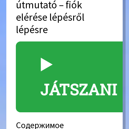
útmutató – fiók
elérése lépésről
lépésre
▶️
JÁTSZANI
Содержимое