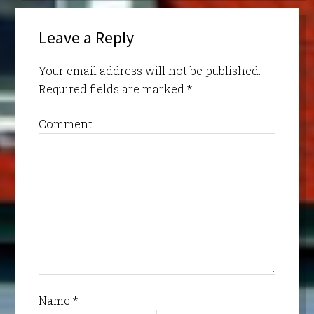
Leave a Reply
Your email address will not be published.
Required fields are marked
*
Comment
Name
*