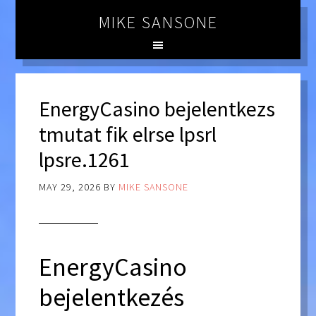
MIKE SANSONE
EnergyCasino bejelentkezs
tmutat fik elrse lpsrl
lpsre.1261
MAY 29, 2026
BY
MIKE SANSONE
EnergyCasino
bejelentkezés