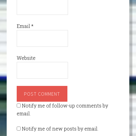
Email
*
Website
Notify me of follow-up comments by
email.
Notify me of new posts by email.