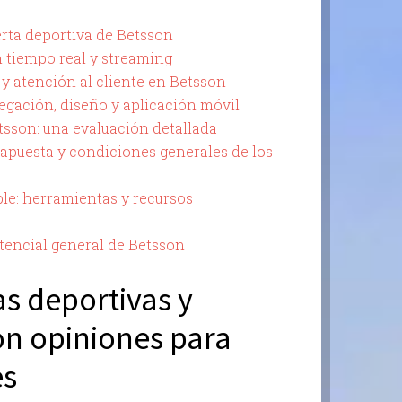
erta deportiva de Betsson
n tiempo real y streaming
y atención al cliente en Betsson
vegación, diseño y aplicación móvil
sson: una evaluación detallada
e apuesta y condiciones generales de los
ble: herramientas y recursos
tencial general de Betsson
as deportivas y
n opiniones para
es