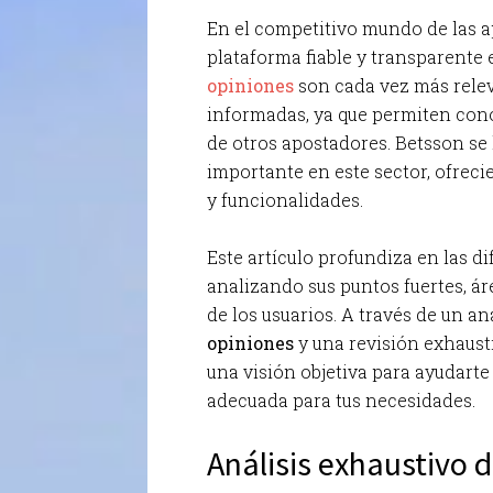
En el competitivo mundo de las a
plataforma fiable y transparente e
opiniones
son cada vez más relev
informadas, ya que permiten con
de otros apostadores. Betsson s
importante en este sector, ofrec
y funcionalidades.
Este artículo profundiza en las d
analizando sus puntos fuertes, ár
de los usuarios. A través de un an
opiniones
y una revisión exhaust
una visión objetiva para ayudarte
adecuada para tus necesidades.
Análisis exhaustivo d