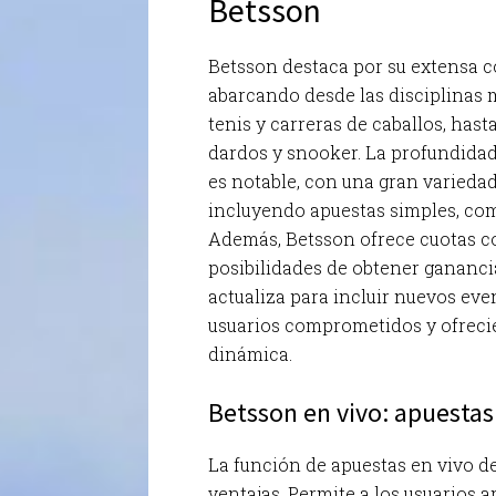
Betsson
Betsson destaca por su extensa c
abarcando desde las disciplinas 
tenis y carreras de caballos, ha
dardos y snooker. La profundidad
es notable, con una gran varieda
incluyendo apuestas simples, com
Además, Betsson ofrece cuotas co
posibilidades de obtener gananc
actualiza para incluir nuevos ev
usuarios comprometidos y ofreci
dinámica.
Betsson en vivo: apuestas
La función de apuestas en vivo d
ventajas. Permite a los usuarios 