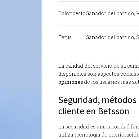
Baloncesto
Ganador del partido, 
Tenis
Ganador del partido, S
La calidad del servicio de stream
disponibles son aspectos consis
opiniones
de los usuarios más act
Seguridad, métodos 
cliente en Betsson
La seguridad es una prioridad fu
utiliza tecnología de encriptació