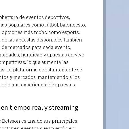
obertura de eventos deportivos,
más populares como fútbol, baloncesto,
sta opciones más nicho como esports,
 de las apuestas disponibles también
d de mercados para cada evento,
binadas, handicap y apuestas en vivo.
mpetitivas, lo que aumenta las
ias. La plataforma constantemente se
entos y mercados, manteniendo a los
endo una experiencia de apuestas
 en tiempo real y streaming
e Betsson es una de sus principales
apostar en eventos que ya están en