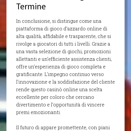
Termine
In conclusione, si distingue come una
piattaforma di gioco d’azzardo online di
alta qualità, affidabile e trasparente, che si
rivolge a giocatori di tutti i livelli. Grazie a
una vasta selezione di giochi, promozioni
allettanti e un’efficiente assistenza clienti,
offre un’esperienza di gioco completa e
gratificante. L’impegno continuo verso
l’innovazione e la soddisfazione del cliente
rende questo casinò online una scelta
eccellente per coloro che cercano
divertimento e l’opportunità di vincere
premi emozionanti.
Il futuro di appare promettente, con piani