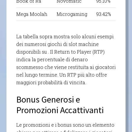
Book of Ra
Novomatic
95.10%
Mega Moolah
Microgaming
93.42%
La tabella sopra mostra solo alcuni esempi
dei numerosi giochi di slot machine
disponibili su . Il Return to Player (RTP)
indica la percentuale di denaro
scommesso che viene restituita ai giocatori
nel lungo termine. Un RTP più alto offre
maggiori probabilità di vincita.
Bonus Generosi e
Promozioni Accattivanti
Le promozioni e i bonus sono un elemento