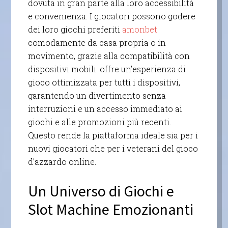
dovuta in gran parte alla loro accessibilità
e convenienza. I giocatori possono godere
dei loro giochi preferiti
amonbet
comodamente da casa propria o in
movimento, grazie alla compatibilità con
dispositivi mobili. offre un’esperienza di
gioco ottimizzata per tutti i dispositivi,
garantendo un divertimento senza
interruzioni e un accesso immediato ai
giochi e alle promozioni più recenti.
Questo rende la piattaforma ideale sia per i
nuovi giocatori che per i veterani del gioco
d’azzardo online.
Un Universo di Giochi e
Slot Machine Emozionanti