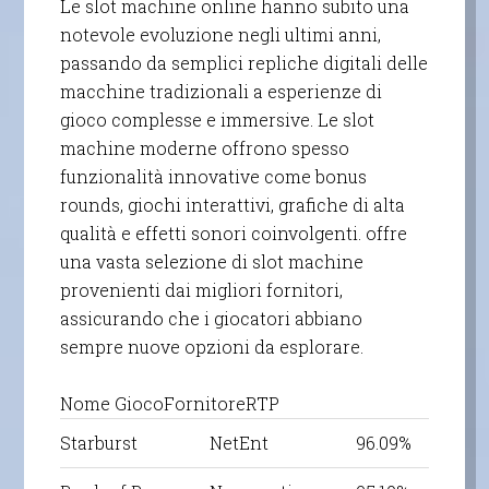
Le slot machine online hanno subito una
notevole evoluzione negli ultimi anni,
passando da semplici repliche digitali delle
macchine tradizionali a esperienze di
gioco complesse e immersive. Le slot
machine moderne offrono spesso
funzionalità innovative come bonus
rounds, giochi interattivi, grafiche di alta
qualità e effetti sonori coinvolgenti. offre
una vasta selezione di slot machine
provenienti dai migliori fornitori,
assicurando che i giocatori abbiano
sempre nuove opzioni da esplorare.
Nome GiocoFornitoreRTP
Starburst
NetEnt
96.09%