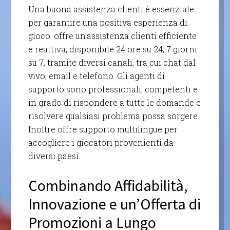
Una buona assistenza clienti è essenziale
per garantire una positiva esperienza di
gioco. offre un’assistenza clienti efficiente
e reattiva, disponibile 24 ore su 24, 7 giorni
su 7, tramite diversi canali, tra cui chat dal
vivo, email e telefono. Gli agenti di
supporto sono professionali, competenti e
in grado di rispondere a tutte le domande e
risolvere qualsiasi problema possa sorgere.
Inoltre offre supporto multilingue per
accogliere i giocatori provenienti da
diversi paesi.
Combinando Affidabilità,
Innovazione e un’Offerta di
Promozioni a Lungo